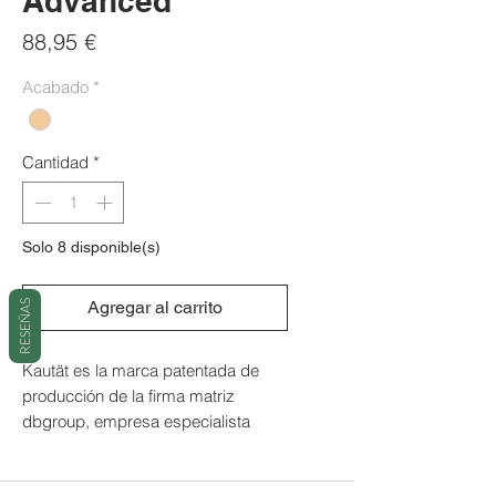
Advanced
Precio
88,95 €
Acabado
*
Cantidad
*
Solo 8 disponible(s)
Agregar al carrito
RESEÑAS
Kautät es la marca patentada de
producción de la firma matriz
dbgroup, empresa especialista
desde hace cuarenta años, en la
distribución y fabricación de