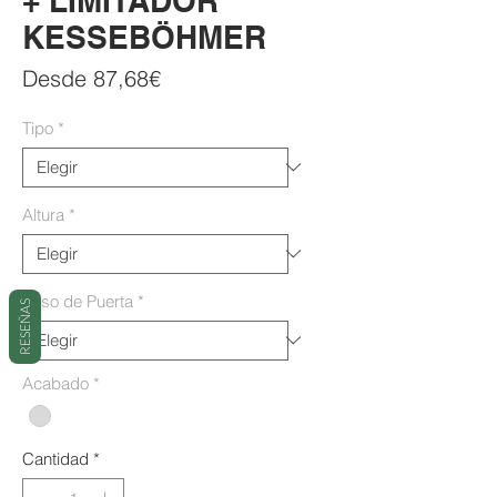
+ LIMITADOR
KESSEBÖHMER
Precio
Desde
87,68€
de
Tipo
*
oferta
Altura
*
Peso de Puerta
*
RESEÑAS
Acabado
*
Cantidad
*