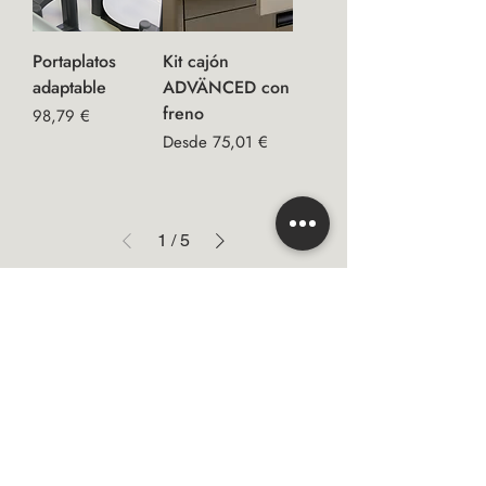
Portaplatos
Kit cajón
adaptable
ADVÄNCED con
freno
Precio
98,79 €
Precio de oferta
Desde
75,01 €
1
/
5
Email
Suscribirse