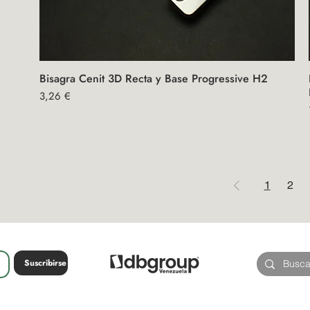
Bisagra Cenit 3D Recta y Base Progressive H2
Vista rápida
Precio
3,26 €
1
2
Suscribirse