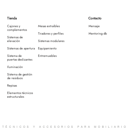
Tienda
Contacto
Cajones y
Mesas extraíbles
Mensaje
complementos
Tiradores y perfiles
Mentoring db
Sistemas de
elevación
Sistemas modulares
Sistemas de apertura
Equipamiento
Sistema de
Entremuebles
puertas deslizantes
Iluminación
Sistema de gestión
de residuos
Repisas
Elementos técnicos
estructurales
 TÉCNICOS Y ACCESORIOS PARA MOBILIARI