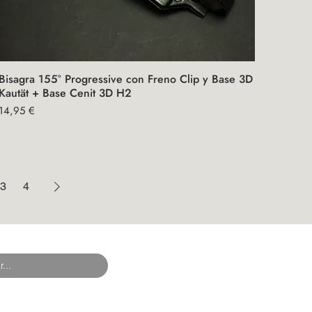
Bisagra 155° Progressive con Freno Clip y Base 3D
Vista rápida
Kautät + Base Cenit 3D H2
Precio
14,95 €
3
4