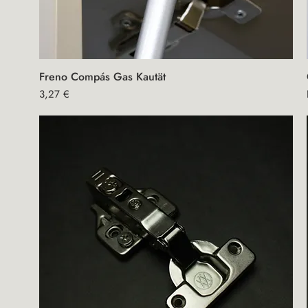
Freno Compás Gas Kautät
Vista rápida
Precio
3,27 €