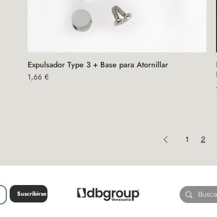
Expulsador Type 3 + Base para Atornillar
Vista rápida
Precio
1,66 €
1
2
Suscribirse