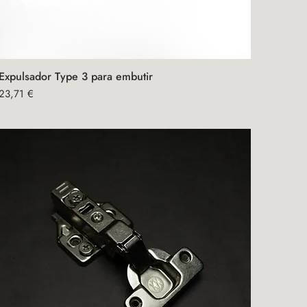
Expulsador Type 3 para embutir
Vista rápida
Precio
23,71 €