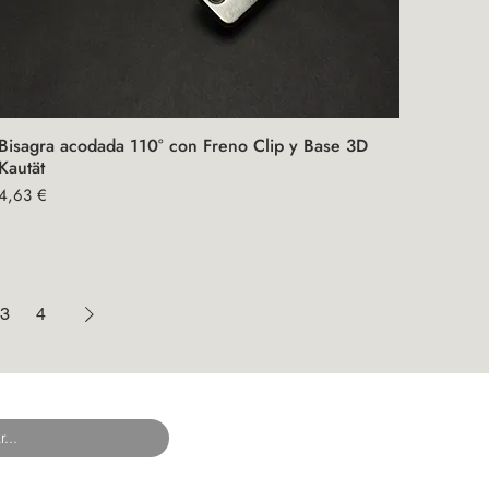
Bisagra acodada 110° con Freno Clip y Base 3D
Vista rápida
Kautät
Precio
4,63 €
3
4