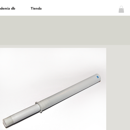
demia db
Tienda