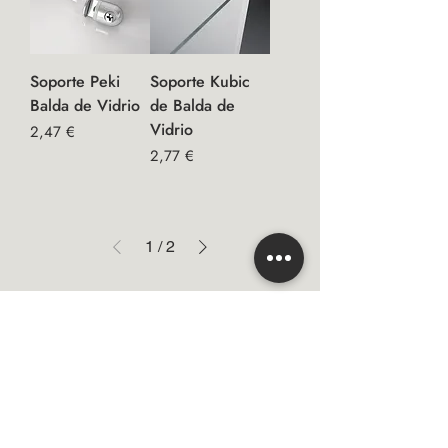
Soporte Peki
Soporte Kubic
Balda de Vidrio
de Balda de
Vidrio
Precio
2,47 €
Precio
2,77 €
1
/
2
Email
Suscribirse