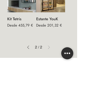
Kit Tetris
Estante YouK
Precio de oferta
Precio de oferta
Desde
455,79 €
Desde
201,32 €
2
/
2
Email
Suscribirse