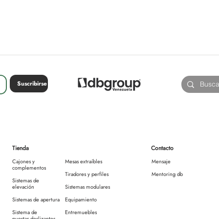
Suscribirse
Tienda
Contacto
Cajones y
Mesas extraíbles
Mensaje
complementos
Tiradores y perfiles
Mentoring db
Sistemas de
elevación
Sistemas modulares
Sistemas de apertura
Equipamiento
Sistema de
Entremuebles
puertas deslizantes