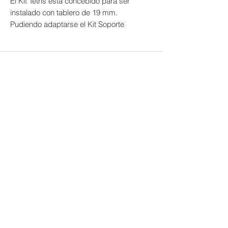
El Kit Tetris está concebido para ser
instalado con tablero de 19 mm.
Pudiendo adaptarse el Kit Soporte
Cristal (para instalar vidrio de 4
mm).
Los Kits Tetris de 600 mm/900 mm,
vienen provistos del Kit ?ángulo 3
vi s para poder completar la
estructura. Los Kit ?ángulo 4 Vías y
5 Vías se deber nsolicitar de manera
independiente para hacer otras
composiciones uniendo distintos
kits.