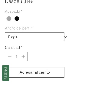
Precio
Desde
6,84€
de
Acabado
*
oferta
Ancho del perfil
*
Cantidad
*
RESEÑAS
Agregar al carrito