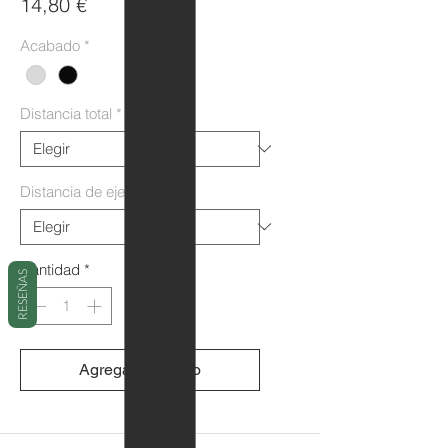
Precio
14,80 €
Acabado
*
Distancia total
*
Distancia de ejes
*
Cantidad
*
RESEÑAS
Agregar al carrito