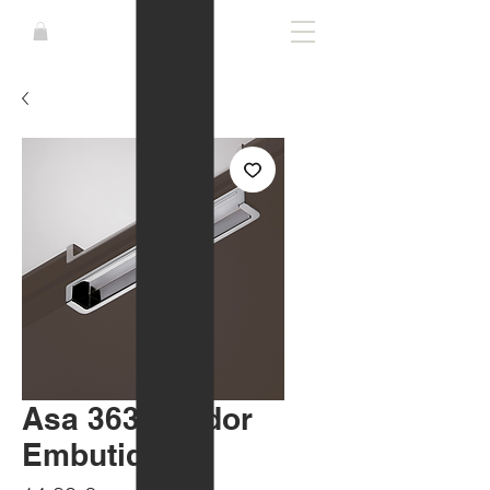
Asa 363 Tirador
Embutido