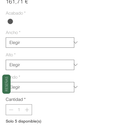
Precio
161,71 €
Acabado
*
Ancho
*
Alto
*
Fondo
*
RESEÑAS
Cantidad
*
Solo 5 disponible(s)