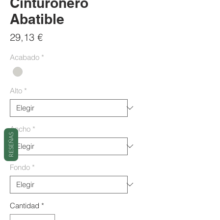
Cinturonero
Abatible
Precio
29,13 €
Acabado
*
Alto
*
Ancho
*
RESEÑAS
Fondo
*
Cantidad
*