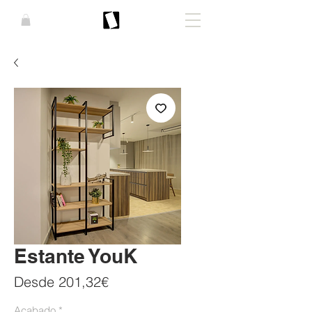
Estante YouK
Precio
Desde
201,32€
de
Acabado
*