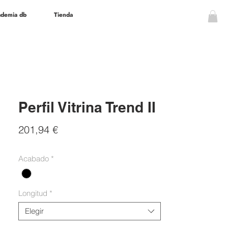
demia db
Tienda
Perfil Vitrina Trend II
Precio
201,94 €
Acabado
*
Longitud
*
Elegir