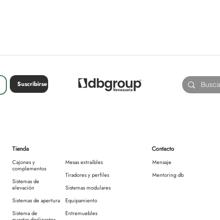
Suscribirse
Tienda
Contacto
Cajones y
Mesas extraíbles
Mensaje
complementos
Tiradores y perfiles
Mentoring db
Sistemas de
elevación
Sistemas modulares
Sistemas de apertura
Equipamiento
Sistema de
Entremuebles
puertas deslizantes