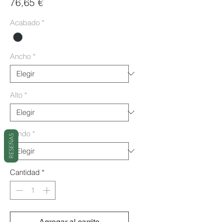
Precio
76,65 €
Acabado
*
Ancho
*
Alto
*
Fondo
*
RESEÑAS
Cantidad
*
Agregar al carrito