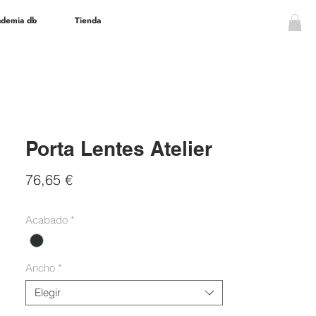
demia db
Tienda
Porta Lentes Atelier
Precio
76,65 €
Acabado
*
Ancho
*
Elegir