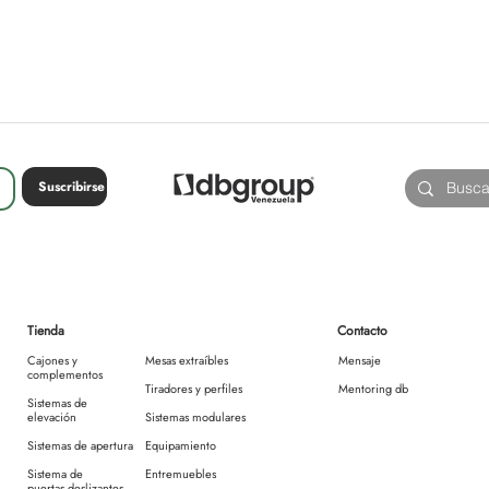
Suscribirse
Tienda
Contacto
Cajones y
Mesas extraíbles
Mensaje
complementos
Tiradores y perfiles
Mentoring db
Sistemas de
elevación
Sistemas modulares
Sistemas de apertura
Equipamiento
Sistema de
Entremuebles
puertas deslizantes