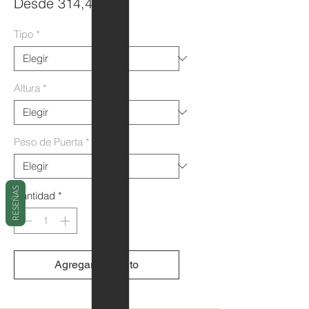
Precio
Desde
314,47€
de
Tipo
*
oferta
Altura
*
Peso de Puerta
*
RESEÑAS
Cantidad
*
Agregar al carrito