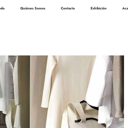
odo
Quiénes Somos
Contacto
Exhibición
Aca