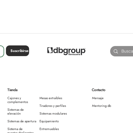
Suscribirse
Tienda
Contacto
Cajones y
Mesas extraíbles
Mensaje
complementos
Tiradores y perfiles
Mentoring db
Sistemas de
elevación
Sistemas modulares
Sistemas de apertura
Equipamiento
Sistema de
Entremuebles
puertas deslizantes