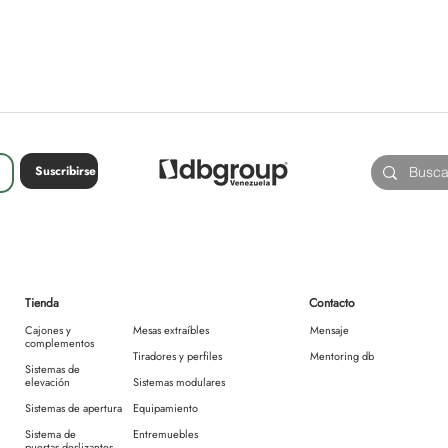
Suscribirse
Tienda
Contacto
Cajones y
Mesas extraíbles
Mensaje
complementos
Tiradores y perfiles
Mentoring db
Sistemas de
elevación
Sistemas modulares
Sistemas de apertura
Equipamiento
Sistema de
Entremuebles
puertas deslizantes