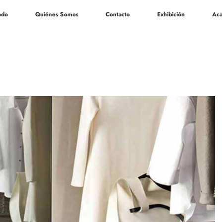
odo
Quiénes Somos
Contacto
Exhibición
Aca