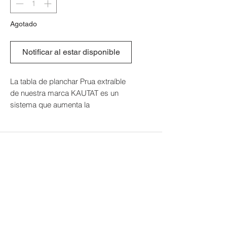
Agotado
Notificar al estar disponible
La tabla de planchar Prua extraíble
de nuestra marca KAUTAT es un
sistema que aumenta la
funcionalidad de los pequeños
espacios y la versatilidad de
cualquier hogar. Es una solución
práctica y bien diseñada para
quienes valoran la eficiencia y la
comodidad en su rutina diaria.
Se instala oculta en el hueco de un
cajón o en el estante superior de un
mueble bajo. Su practicidad y