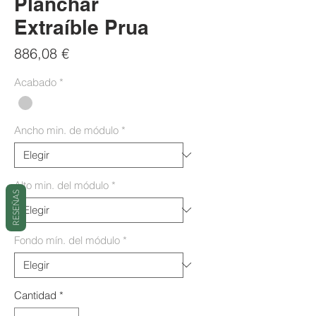
Planchar
Extraíble Prua
Precio
886,08 €
Acabado
*
Ancho min. de módulo
*
Alto min. del módulo
*
RESEÑAS
Fondo mín. del módulo
*
Cantidad
*